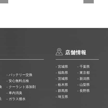
店舗情報
- 宮城県
- 千葉県
- 福島県
- 東京都
- バッテリー交換
- 茨城県
- 新潟県
- 安心無料点検
- 栃木県
- 山梨県
換
- クーラント添加剤
- 群馬県
- 長野県
- 車内消臭
- 埼玉県
止
- ガラス撥水