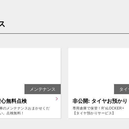
作業予約に進む
ス
作業予約変更
そのほかの作業予約は
電話予約でお願いいたします。
メンテナンス
タイ
予約する店舗を探す
安心無料点検
非公開: タイヤお預かり
車のメンテナンスおまかせくだ
専用倉庫で保管！RʼsLOCKER+
い。点検無料！
【タイヤ預かりサービス】