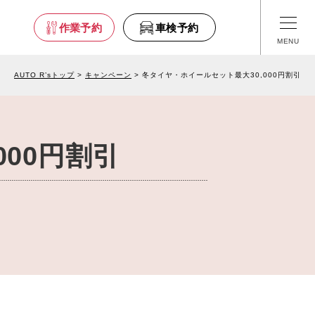
車検予約
作業予約
車検予約
AUTO R’sトップ
キャンペーン
冬タイヤ・ホイールセット最大30,000円割引
舗情報
00円割引
- 福島
- 栃木
- 埼玉
- 東京
- 山梨