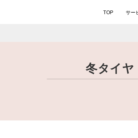
作業予約
TOP
サー
サービス案内
冬タイヤ
- 車検
- エン
- バッテリー交換
- ワイ
- 安心無料点検
- ノ
- クーラント添加剤
- AT
- エ
- 車内消臭
ュ
- 1,
- ガラス撥水
ー
- パーツ取付
- エア