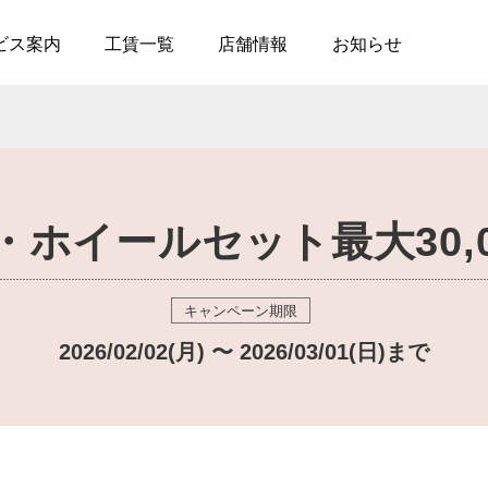
ビス案内
工賃一覧
店舗情報
お知らせ
店
・ホイールセット最大30,0
- 宮城
ジンオイル交換
- タイヤサービス
- 茨城
パー交換
- 板金
- 群馬
ックスドール防錆施工
- ブレーキオイル交換
キャンペーン期限
- 千葉
Fオイル交換
- カーフィルム施工
2026/02/02(月) 〜 2026/03/01(日)まで
アコンガスリフレッシ
- 新潟
- エアコンガス漏れ止め
- 長野
000円均一ピットメニュ
- ヘッドライトレンズ磨き
コンクリーニング
- 防錆コートメニュー