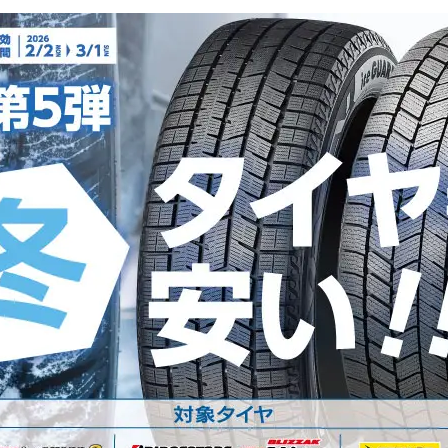
COMPAN
せ
メールマガジンの
ご案内
企業情報
ペーン
メンバーズカード
私達が目
タイヤ安心補償
SNS
R’sメンテメンバーズカード会員規約
プライバシーポリシー