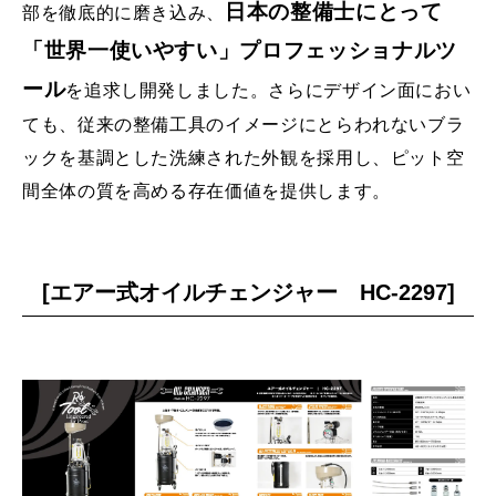
日本の整備士にとって
部を徹底的に磨き込み、
お知らせ
メンバーズカード
「世界一使いやすい」プロフェッショナルツ
ール
を追求し開発しました。さらにデザイン面におい
タイヤ安心補償
物件情報募集
ても、従来の整備工具のイメージにとらわれないブラ
企業情報
採用情報
ックを基調とした洗練された外観を採用し、ピット空
お問い合わせ
間全体の質を高める存在価値を提供します。
[エアー式オイルチェンジャー HC-2297]
R’sメンテメンバーズカード会員規約
プライバシーポリシー
特定個人情報取扱基本方針