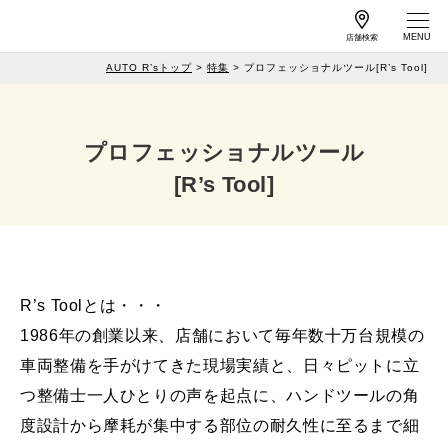
店舗検索
AUTO R’sトップ
特集
プロフェッショナルツール[R’s Tool]
作業予約
車検予約
プロフェッショナルツール
サービス案内
[R’s Tool]
店舗情報
R’s Toolとは・・・
1986年の創業以来、店舗において毎年数十万台規模の
工賃一覧
キャンペーン
車両整備を手がけてきた現場実績と、日々ピットに立
よくある質問
特集
つ整備士一人ひとりの声を起点に、ハンドツールの角
カーメンテナンス
メールマガジンの
度設計から摩耗が集中する部位の耐久性に至るまで細
情報
ご案内