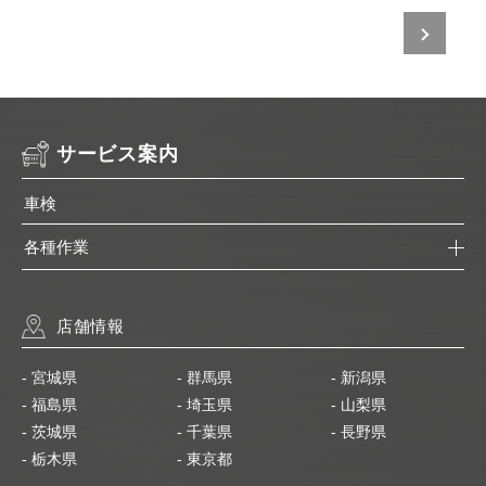
サービス案内
車検
各種作業
店舗情報
- 宮城県
- 群馬県
- 新潟県
- 福島県
- 埼玉県
- 山梨県
- 茨城県
- 千葉県
- 長野県
- 栃木県
- 東京都