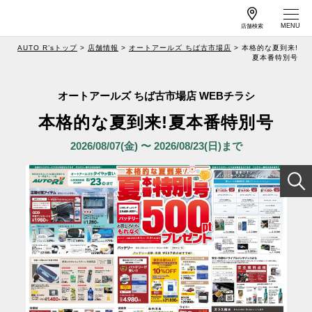
店舗検索
AUTO R’sトップ
店舗情報
オートアールズ ちば古市場店
本格的な夏到来!
夏本番特別号
作業予約
車検予約
オートアールズ ちば古市場店 WEBチラシ
本格的な夏到来!夏本番特別号
サービス案内
2026/08/07(金) 〜 2026/08/23(日)まで
店舗情報
工賃一覧
キャンペーン
よくある質問
特集
カーメンテナンス
メールマガジンの
情報
ご案内