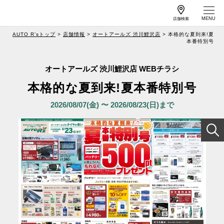
店舗検索
AUTO R’sトップ
店舗情報
オートアールズ 渋川鯉沢店
本格的な夏到来!夏
本番特別号
作業予約
車検予約
オートアールズ 渋川鯉沢店 WEBチラシ
本格的な夏到来!夏本番特別号
サービス案内
2026/08/07(金) 〜 2026/08/23(日)まで
店舗情報
工賃一覧
キャンペーン
よくある質問
特集
カーメンテナンス
メールマガジンの
情報
ご案内