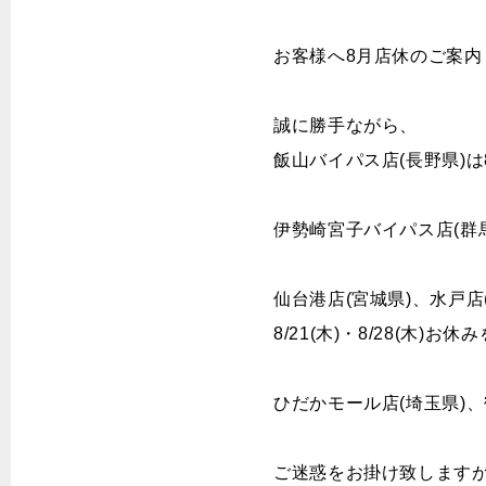
CONTENTS
お客様へ8月店休のご案内
工賃一覧
お知ら
誠に勝手ながら、
よくある質問
キャン
カーメンテナンス
情報
特集
飯山バイパス店(長野県)は8/
物件情報募集
伊勢崎宮子バイパス店(群馬県
CONTACT US
仙台港店(宮城県)、水戸店
お問い合わせ
8/21(木)・8/28(木)
特定個人情報取扱基本方針
ひだかモール店(埼玉県)、
ご迷惑をお掛け致します