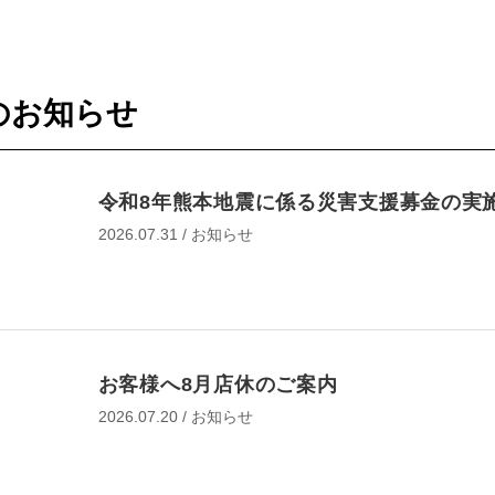
作業予約
のお知らせ
EB予約
オイル交換
令和8年熊本地震に係る災害支援募金の実
オイル交換
2026.07.31 / お知らせ
オイル・エレメント交換
タイヤ交換
タイヤ点検・交換
タイヤ交換ホイール付（夏⇔冬 入れ替え）
お客様へ8月店休のご案内
タイヤ交換ホイール付（夏⇔冬 入れ替え）＋オ
2026.07.20 / お知らせ
交換
タイヤ交換ホイール付（夏⇔冬 入れ替え）＋オ
交換・エレメント交換