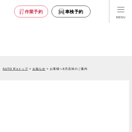
車検予約
作業予約
車検予約
舗情報
- 福島
AUTO R’sトップ
お知らせ
お客様へ8月店休のご案内
- 栃木
- 埼玉
- 東京
- 山梨