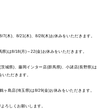
COMPAN
せ
メールマガジンの
ご案内
企業情報
ペーン
メンバーズカード
私達が目
タイヤ安心補償
7(木)、8/21(木)、8/28(木)お休みをいただきます。
)は8/18(月)～22(金)お休みをいただきます。
SNS
(茨城県)、藤岡インター店(群馬県)、小諸店(長野県)は
R’sメンテメンバーズカード会員規約
お休みをいただきます。
プライバシーポリシー
鶴ヶ島店(埼玉県)は8/29(金)お休みをいただきます。
がよろしくお願いします。