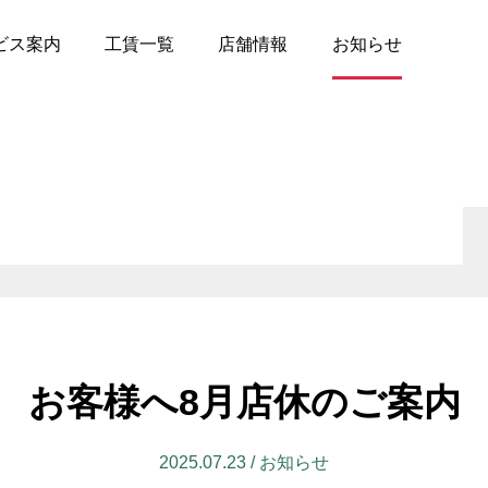
ビス案内
工賃一覧
店舗情報
お知らせ
店
- 宮城
ジンオイル交換
- タイヤサービス
- 茨城
パー交換
- 板金
- 群馬
ックスドール防錆施工
- ブレーキオイル交換
- 千葉
Fオイル交換
- カーフィルム施工
アコンガスリフレッシ
- 新潟
- エアコンガス漏れ止め
- 長野
お客様へ8月店休のご案内
000円均一ピットメニュ
- ヘッドライトレンズ磨き
コンクリーニング
- 防錆コートメニュー
2025.07.23 / お知らせ