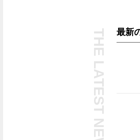
最新
THE LATEST NEWS
W