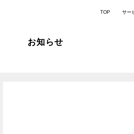
作業予約
TOP
サー
お知らせ
サービス案内
- 車検
- エン
- バッテリー交換
- ワイ
- 安心無料点検
- ノ
- クーラント添加剤
- AT
- エ
- 車内消臭
ュ
- 1,
- ガラス撥水
ー
- パーツ取付
- エア