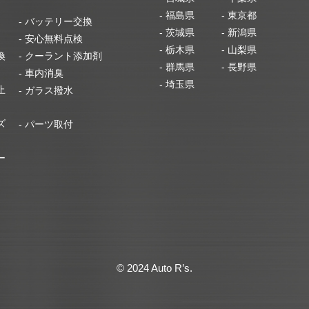
- 福島県
- 東京都
- バッテリー交換
- 茨城県
- 新潟県
- 安心無料点検
- 栃木県
- 山梨県
換
- クーラント添加剤
- 群馬県
- 長野県
- 車内消臭
- 埼玉県
止
- ガラス撥水
ズ
- パーツ取付
ー
© 2024 Auto R’s.