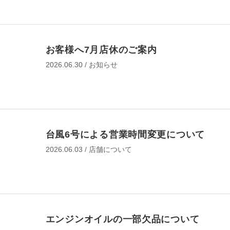
オイル・エレメント交換
タイヤ交換
お客様へ7月店休のご案内
タイヤ点検・交換
2026.06.30 / お知らせ
タイヤ交換ホイール付（夏⇔冬 入れ替え）
タイヤ交換ホイール付（夏⇔冬 入れ替え）＋オ
交換
タイヤ交換ホイール付（夏⇔冬 入れ替え）＋オ
交換・エレメント交換
台風6号による営業時間変更について
承諾して予約に進む
バッテリー交換
2026.06.03 / 店舗について
バッテリー点検・交換
作業予約に進む
エンジンオイルの一部欠品について