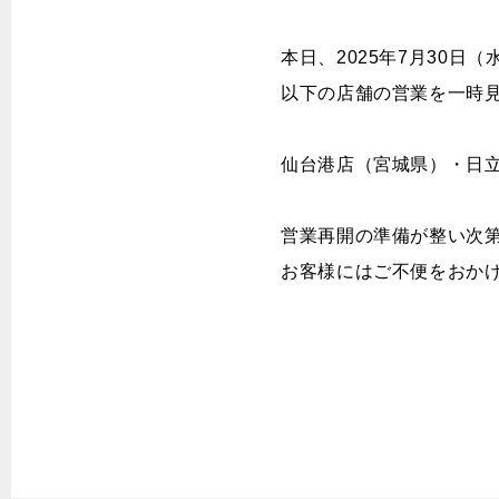
CONTENTS
本日、2025年7月30
以下の店舗の営業を一時
工賃一覧
お知ら
よくある質問
キャン
カーメンテナンス
情報
特集
仙台港店（宮城県）・日
物件情報募集
営業再開の準備が整い次
お客様にはご不便をおか
CONTACT US
お問い合わせ
特定個人情報取扱基本方針