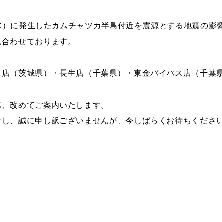
COMPAN
日（水）に発生したカムチャツカ半島付近を震源とする地震の影
見合わせております。
せ
メールマガジンの
ご案内
企業情報
ペーン
メンバーズカード
私達が目
タイヤ安心補償
立店（茨城県）・長生店（千葉県）・東金バイパス店（千葉
第、改めてご案内いたします。
けし、誠に申し訳ございませんが、今しばらくお待ちくださ
SNS
R’sメンテメンバーズカード会員規約
プライバシーポリシー