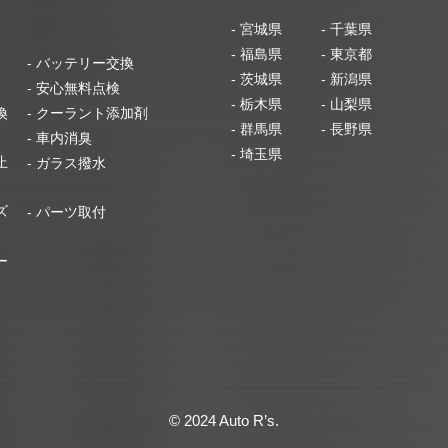
- 宮城県
- 千葉県
- 福島県
- 東京都
- バッテリー交換
- 茨城県
- 新潟県
- 安心無料点検
- 栃木県
- 山梨県
換
- クーラント添加剤
- 群馬県
- 長野県
- 車内消臭
- 埼玉県
止
- ガラス撥水
ズ
- パーツ取付
ー
© 2024 Auto R’s.