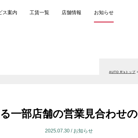
ビス案内
工賃一覧
店舗情報
お知らせ
店
- 宮城
ジンオイル交換
- タイヤサービス
AUTO R’sトップ
- 茨城
パー交換
- 板金
- 群馬
ックスドール防錆施工
- ブレーキオイル交換
- 千葉
Fオイル交換
- カーフィルム施工
アコンガスリフレッシ
- 新潟
- エアコンガス漏れ止め
- 長野
る一部店舗の営業見合わせ
000円均一ピットメニュ
- ヘッドライトレンズ磨き
コンクリーニング
- 防錆コートメニュー
2025.07.30 / お知らせ