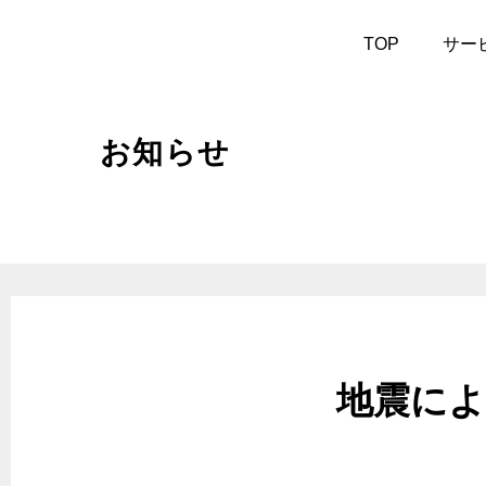
作業予約
TOP
サー
お知らせ
サービス案内
- 車検
- エン
- バッテリー交換
- ワイ
- 安心無料点検
- ノ
- クーラント添加剤
- AT
- エ
- 車内消臭
ュ
地震によ
- 1,
- ガラス撥水
ー
- パーツ取付
- エア