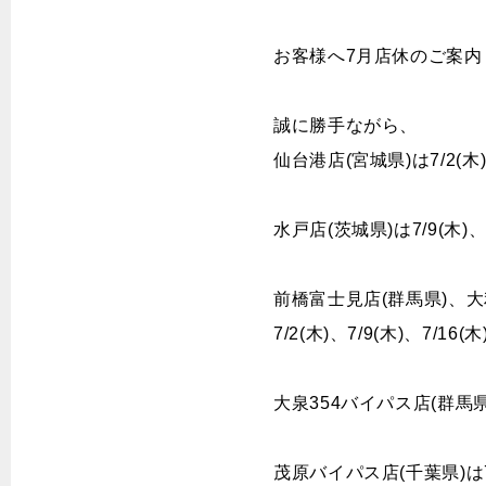
CONTENTS
お客様へ7月店休のご案内
工賃一覧
お知ら
誠に勝手ながら、
よくある質問
キャン
カーメンテナンス
情報
特集
仙台港店(宮城県)は7/2(木)
物件情報募集
水戸店(茨城県)は7/9(木)
CONTACT US
前橋富士見店(群馬県)、大
お問い合わせ
7/2(木)、7/9(木)、7/1
特定個人情報取扱基本方針
大泉354バイパス店(群馬
茂原バイパス店(千葉県)は7