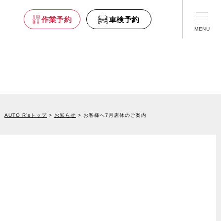
車検予約
作業予約
車検予約
舗情報
- 福島
AUTO R’sトップ
お知らせ
お客様へ7月店休のご案内
- 栃木
- 埼玉
- 東京
- 山梨