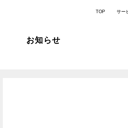
作業予約
TOP
サー
お知らせ
サービス案内
- 車検
- エン
- バッテリー交換
- ワイ
- 安心無料点検
- ノ
- クーラント添加剤
- AT
- エ
- 車内消臭
ュ
- 1,
- ガラス撥水
ー
- パーツ取付
- エア