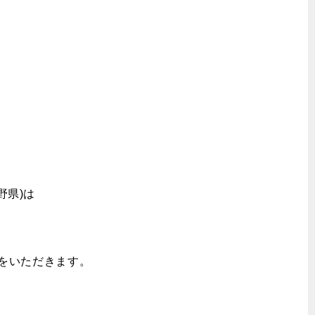
Y
沿革
指す企業
採用情報
野県)は
休みをいただきます。