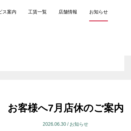
ビス案内
工賃一覧
店舗情報
お知らせ
店
- 宮城
ジンオイル交換
- タイヤサービス
- 茨城
パー交換
- 板金
- 群馬
ックスドール防錆施工
- ブレーキオイル交換
- 千葉
Fオイル交換
- カーフィルム施工
アコンガスリフレッシ
- 新潟
- エアコンガス漏れ止め
- 長野
お客様へ7月店休のご案内
000円均一ピットメニュ
- ヘッドライトレンズ磨き
コンクリーニング
- 防錆コートメニュー
2026.06.30 / お知らせ