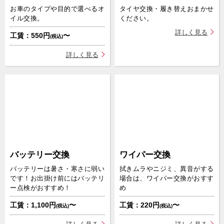
お車のタイプや目的で選べるオ
タイヤ交換・履き替えおまかせ
オイル交換
イル交換。
ください。
オイル交換
詳しく見る
工賃：550円
〜
(税込)
オイル・エレメント交換
詳しく見る
タイヤ交換
タイヤ点検・交換
タイヤ交換ホイール付（夏⇔冬 入れ替え）
タイヤ交換ホイール付（夏⇔冬 入れ替え）＋オ
イル交換
タイヤ交換ホイール付（夏⇔冬 入れ替え）＋オ
イル交換・エレメント交換
承諾して予約に進む
バッテリー交換
ワイパー交換
バッテリー交換
バッテリーは暑さ・寒さに弱い
拭きムラやニジミ、異音がする
です！お出掛け前にはバッテリ
場合は、ワイパー交換がおすす
バッテリー点検・交換
ー点検がおすすめ！
め
工賃：1,100円
〜
工賃：220円
〜
(税込)
(税込)
作業予約に進む