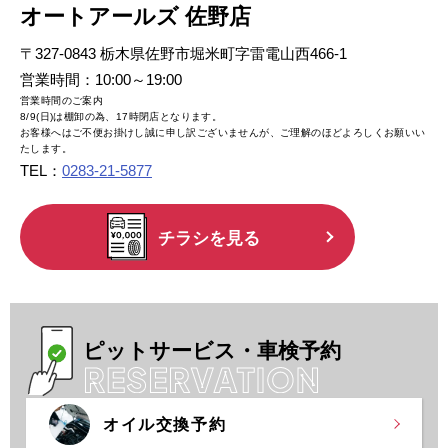
オートアールズ 佐野店
お知らせ
メンバーズカード
〒327-0843 栃木県佐野市堀米町字雷電山西466-1
営業時間：10:00～19:00
タイヤ安心補償
物件情報募集
営業時間のご案内
8/9(日)は棚卸の為、17時閉店となります。
企業情報
採用情報
お客様へはご不便お掛けし誠に申し訳ございませんが、ご理解のほどよろしくお願いい
たします。
お問い合わせ
TEL：
0283-21-5877
チラシを見る
R’sメンテメンバーズカード会員規約
プライバシーポリシー
特定個人情報取扱基本方針
ピットサービス・車検
予約
オイル交換予約