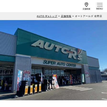
店舗検索
AUTO R’sトップ
店舗情報
オートアールズ 佐野店
作業予約
車検予約
サービス案内
店舗情報
工賃一覧
キャンペーン
よくある質問
特集
カーメンテナンス
メールマガジンの
情報
ご案内