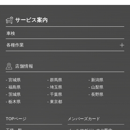
サービス案内
車検
各種作業
店舗情報
- 宮城県
- 群馬県
- 新潟県
- 福島県
- 埼玉県
- 山梨県
- 茨城県
- 千葉県
- 長野県
- 栃木県
- 東京都
TOPページ
メンバーズカード