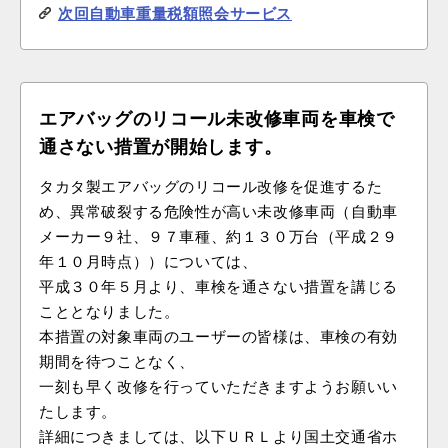
次回自動車重量税額照会サービス
エアバッグのリコール未改修車両を車検で
通さない措置が開始します。
タカタ製エアバッグのリコール改修を促進するた
め、異常破裂する危険性が高い未改修車両（自動車
メーカー９社、９７車種、約１３０万台（平成２９
年１０月時点））については、
平成３０年５月より、車検を通さない措置を講じる
作業予約
こととなりました。
本措置の対象車両のユーザーの皆様は、車検の有効
WEB予約
期間を待つことなく、
一刻も早く改修を行っていただきますようお願いい
オイル交換
たします。
詳細につきましては、以下ＵＲＬより国土交通省ホ
オイル交換