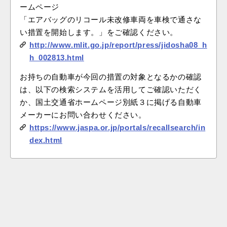
ームページ
オイル・エレメント交換
「エアバッグのリコール未改修車両を車検で通さな
い措置を開始します。」をご確認ください。
タイヤ交換
http://www.mlit.go.jp/report/press/jidosha08_h
タイヤ点検・交換
h_002813.html
タイヤ交換ホイール付（夏⇔冬 入れ替え）
タイヤ交換ホイール付（夏⇔冬 入れ替え）＋オ
お持ちの自動車が今回の措置の対象となるかの確認
イル交換
は、以下の検索システムを活用してご確認いただく
タイヤ交換ホイール付（夏⇔冬 入れ替え）＋オ
か、国土交通省ホームページ別紙３に掲げる自動車
イル交換・エレメント交換
メーカーにお問い合わせください。
承諾して予約に進む
https://www.jaspa.or.jp/portals/recallsearch/in
バッテリー交換
dex.html
バッテリー点検・交換
作業予約に進む