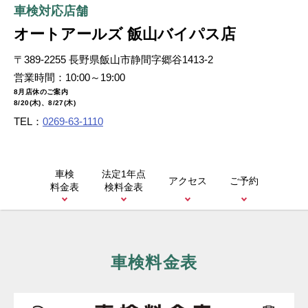
車検対応店舗
お知らせ
メンバーズカード
オートアールズ 飯山バイパス店
タイヤ安心補償
物件情報募集
〒389-2255 長野県飯山市静間字郷谷1413-2
営業時間：10:00～19:00
企業情報
採用情報
8月店休のご案内
8/20(木)、8/27(木)
お問い合わせ
TEL：
0269-63-1110
車検
法定1年点
アクセス
ご予約
料金表
検料金表
R’sメンテメンバーズカード会員規約
プライバシーポリシー
特定個人情報取扱基本方針
車検料金表