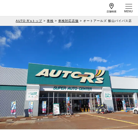
店舗検索
AUTO R’sトップ
車検
車検対応店舗
オートアールズ 飯山バイパス店
作業予約
車検予約
サービス案内
店舗情報
工賃一覧
キャンペーン
よくある質問
特集
カーメンテナンス
メールマガジンの
情報
ご案内